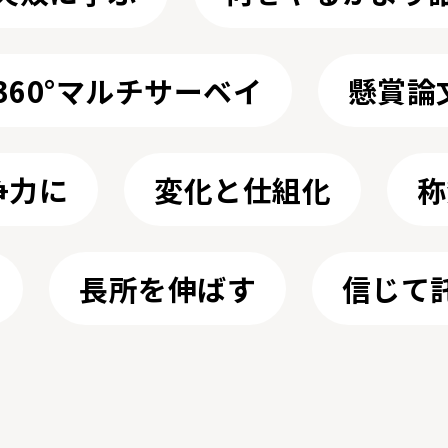
360°マルチサーベイ
懸賞論
争力に
変化と仕組化
称
長所を伸ばす
信じて