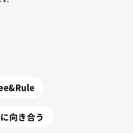
ee&Rule
今に向き合う