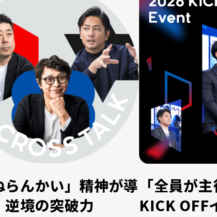
ねらんかい」精神が導
「全員が主役
、逆境の突破力
KICK O