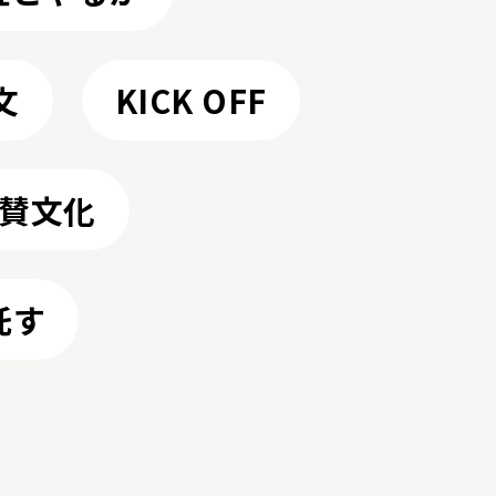
文
KICK OFF
賛文化
託す