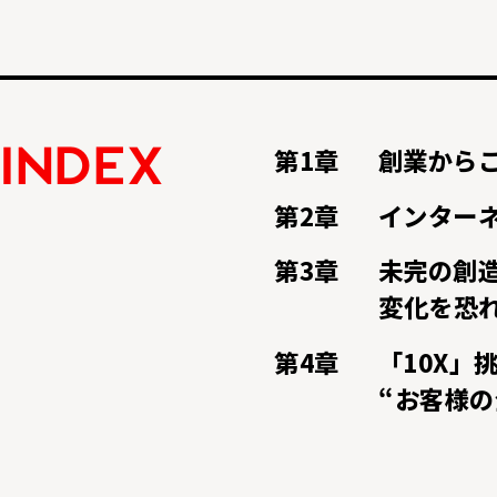
第1章
創業から
INDEX
第2章
インター
第3章
未完の創
――変化を
第4章
「10X」
――“お客