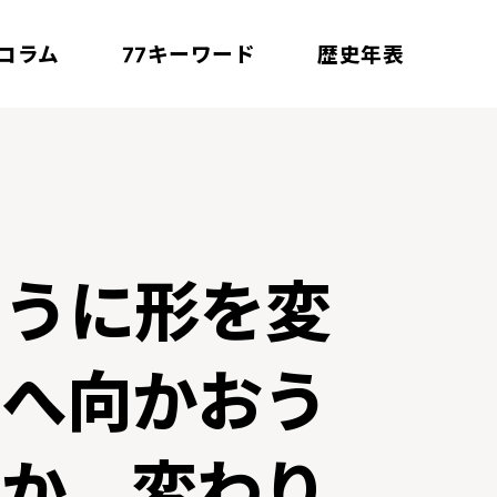
コラム
キーワード
歴史年表
77
ように形を変
こへ向かおう
のか。変わり