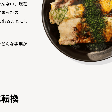
そんな中、現在
始まったの
に出ることにし
までどんな事業が
。
業転換